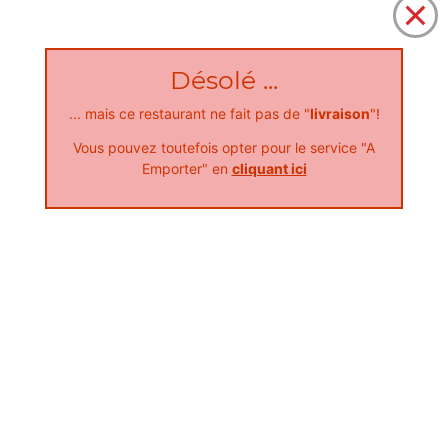
Désolé ...
... mais ce restaurant ne fait pas de "
livraison
"!
Nos Calzones
Vous pouvez toutefois opter pour le service "A
Emporter" en
cliquant ici
moyenne calzone, grande calzone
+
Nos Boissons