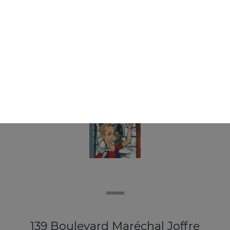
bière kronenbourg 33 cl, vin de pays rouge 75 cl, von de
pays rosé 75 cl, ...
+
139 Boulevard Maréchal Joffre