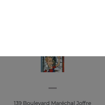
bière kronenbourg 33 cl, vin de pays rouge 75 cl, von de
pays rosé 75 cl, ...
+
139 Boulevard Maréchal Joffre