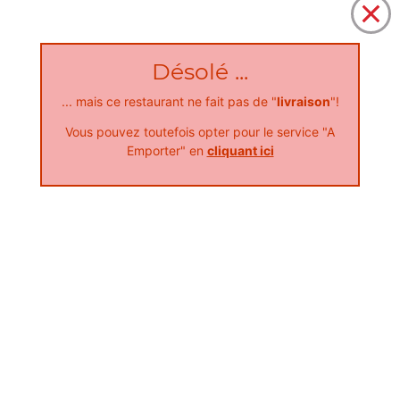
Désolé ...
... mais ce restaurant ne fait pas de "
livraison
"!
Nos Calzones
Vous pouvez toutefois opter pour le service "A
Emporter" en
cliquant ici
moyenne calzone, grande calzone
+
Nos Boissons