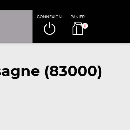
CONNEXION
PANIER
0
sagne (83000)