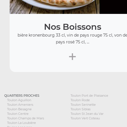
Nos Boissons
bière kronenbourg 33 cl, vin de pays rouge 75 cl, von d
pays rosé 75 cl, ...
+
QUARTIERS PROCHES
Toulon Port de Plaisance
Toulon Aguillon
Toulon Rode
Toulon Ameniers
Toulon Serinette
Toulon Besagne
Toulon Siblas
Toulon Centre
Toulon St Jean du Var
Toulon Champs de Mars
Toulon Vert Coteau
Toulon La Loubière