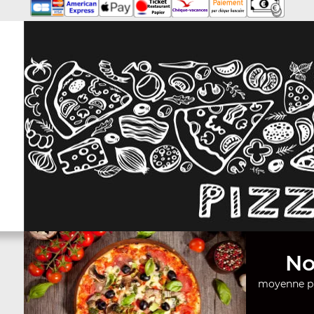
No
moyenne pi