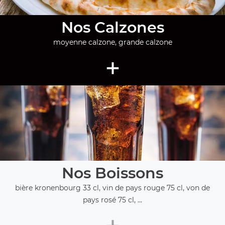
Nos Calzones
moyenne calzone, grande calzone
+
Nos Boissons
bière kronenbourg 33 cl, vin de pays rouge 75 cl, von de
pays rosé 75 cl, ...
+