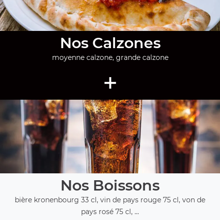
Nos Calzones
moyenne calzone, grande calzone
+
Nos Boissons
bière kronenbourg 33 cl, vin de pays rouge 75 cl, von de
pays rosé 75 cl, ...