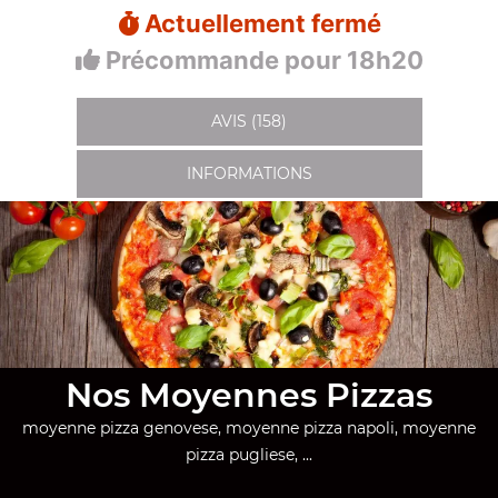
Actuellement fermé
Précommande pour 18h20
AVIS (158)
INFORMATIONS
Nos Moyennes Pizzas
moyenne pizza genovese, moyenne pizza napoli, moyenne
pizza pugliese, ...